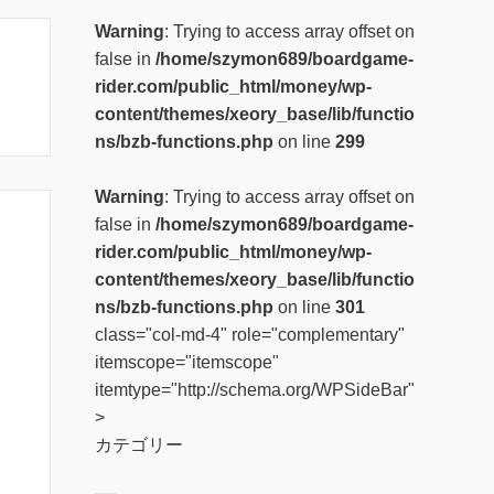
Warning
: Trying to access array offset on
false in
/home/szymon689/boardgame-
rider.com/public_html/money/wp-
content/themes/xeory_base/lib/functio
ns/bzb-functions.php
on line
299
Warning
: Trying to access array offset on
false in
/home/szymon689/boardgame-
rider.com/public_html/money/wp-
content/themes/xeory_base/lib/functio
ns/bzb-functions.php
on line
301
class="col-md-4" role="complementary"
itemscope="itemscope"
itemtype="http://schema.org/WPSideBar"
>
カテゴリー