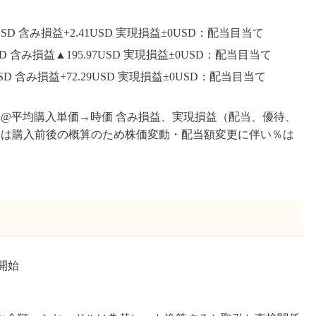
99USD 含み損益+2.41USD 実現損益±0USD：配当目当て
9USD 含み損益▲195.97USD 実現損益±0USD：配当目当て
8USD 含み損益+72.29USD 実現損益±0USD：配当目当て
数@平均購入単価→時価 含み損益、実現損益（配当、優待、
りは購入前後の概算のため株価変動・配当額変更に伴い％は
ら開始