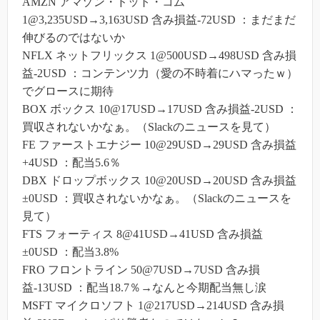
AMZN アマゾン・ドット・コム
1@3,235USD→3,163USD 含み損益-72USD ：まだまだ
伸びるのではないか
NFLX ネットフリックス 1@500USD→498USD 含み損
益-2USD ：コンテンツ力（愛の不時着にハマったｗ）
でグロースに期待
BOX ボックス 10@17USD→17USD 含み損益-2USD ：
買収されないかなぁ。（Slackのニュースを見て）
FE ファーストエナジー 10@29USD→29USD 含み損益
+4USD ：配当5.6％
DBX ドロップボックス 10@20USD→20USD 含み損益
±0USD ：買収されないかなぁ。（Slackのニュースを
見て）
FTS フォーティス 8@41USD→41USD 含み損益
±0USD ：配当3.8%
FRO フロントライン 50@7USD→7USD 含み損
益-13USD ：配当18.7％→なんと今期配当無し涙
MSFT マイクロソフト 1@217USD→214USD 含み損