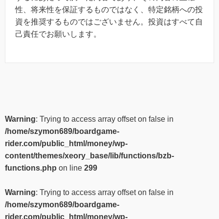
性、将来性を保証するものではなく、特定銘柄への投
資を推奨するものではございません。投資はすべて自
己責任でお願いします。
Warning
: Trying to access array offset on false in
/home/szymon689/boardgame-
rider.com/public_html/money/wp-
content/themes/xeory_base/lib/functions/bzb-
functions.php
on line
299
Warning
: Trying to access array offset on false in
/home/szymon689/boardgame-
rider.com/public_html/money/wp-