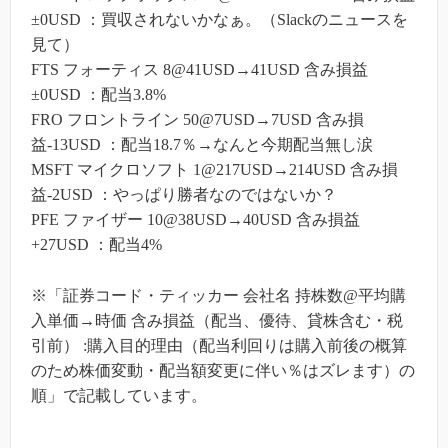
±0USD ：買収されないかなぁ。（Slackのニュースを
見て）
FTS フォーティス 8@41USD→41USD 含み損益
±0USD ：配当3.8%
FRO フロントライン 50@7USD→7USD 含み損
益-13USD ：配当18.7％→なんと今期配当無し涙
MSFT マイクロソフト 1@217USD→214USD 含み損
益-2USD ：やっぱり勝者なのではないか？
PFE ファイザー 10@38USD→40USD 含み損益
+27USD ：配当4%
※「証券コード・ティッカー 会社名 持株数@平均購
入単価→時価 含み損益（配当、優待、貸株含む・税
引前） :購入目的理由（配当利回りは購入前後の概算
のため株価変動・配当額変更に伴い％はズレます）の
順」で記載しています。