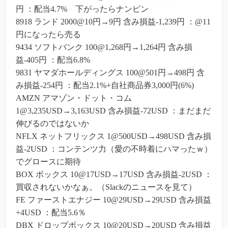
円 ：配当4.7% 下がったらナンピン
8918 ランド 2000@10円→9円 含み損益-1,239円 ：@11
円になったら売る
9434 ソフトバンク 100@1,268円→1,264円 含み損
益-405円 ：配当6.8%
9831 ヤマダホールディングス 100@501円→498円 含
み損益-254円 ：配当2.1%+自社商品券3,000円(6%)
AMZN アマゾン・ドット・コム
1@3,235USD→3,163USD 含み損益-72USD ：まだまだ
伸びるのではないか
NFLX ネットフリックス 1@500USD→498USD 含み損
益-2USD ：コンテンツ力（愛の不時着にハマったｗ）
でグロースに期待
BOX ボックス 10@17USD→17USD 含み損益-2USD ：
買収されないかなぁ。（Slackのニュースを見て）
FE ファーストエナジー 10@29USD→29USD 含み損益
+4USD ：配当5.6％
DBX ドロップボックス 10@20USD→20USD 含み損益