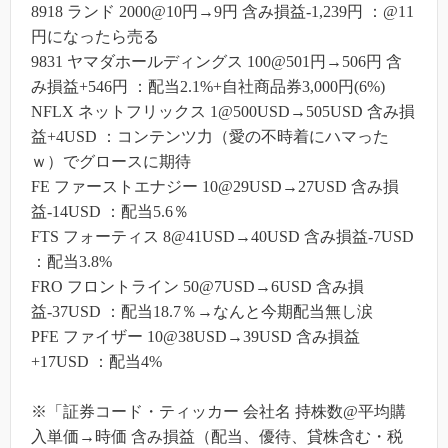
8918 ランド 2000@10円→9円 含み損益-1,239円 ：@11
円になったら売る
9831 ヤマダホールディングス 100@501円→506円 含
み損益+546円 ：配当2.1%+自社商品券3,000円(6%)
NFLX ネットフリックス 1@500USD→505USD 含み損
益+4USD ：コンテンツ力（愛の不時着にハマった
ｗ）でグロースに期待
FE ファーストエナジー 10@29USD→27USD 含み損
益-14USD ：配当5.6％
FTS フォーティス 8@41USD→40USD 含み損益-7USD
：配当3.8%
FRO フロントライン 50@7USD→6USD 含み損
益-37USD ：配当18.7％→なんと今期配当無し涙
PFE ファイザー 10@38USD→39USD 含み損益
+17USD ：配当4%
※「証券コード・ティッカー 会社名 持株数@平均購
入単価→時価 含み損益（配当、優待、貸株含む・税