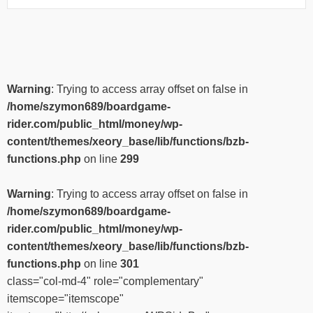
Warning
: Trying to access array offset on false in
/home/szymon689/boardgame-
rider.com/public_html/money/wp-
content/themes/xeory_base/lib/functions/bzb-
functions.php
on line
299
Warning
: Trying to access array offset on false in
/home/szymon689/boardgame-
rider.com/public_html/money/wp-
content/themes/xeory_base/lib/functions/bzb-
functions.php
on line
301
class="col-md-4" role="complementary"
itemscope="itemscope"