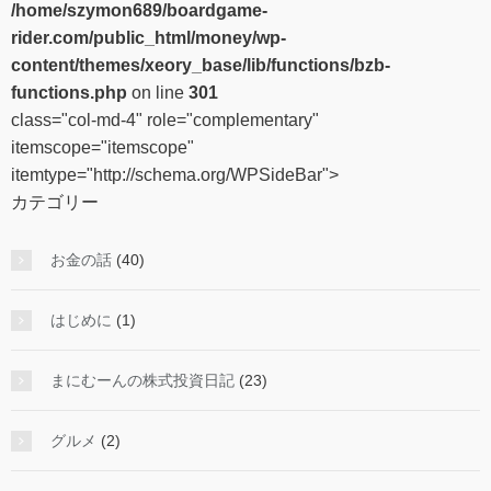
/home/szymon689/boardgame-
rider.com/public_html/money/wp-
content/themes/xeory_base/lib/functions/bzb-
functions.php
on line
301
class="col-md-4" role="complementary"
itemscope="itemscope"
itemtype="http://schema.org/WPSideBar">
カテゴリー
お金の話
(40)
はじめに
(1)
まにむーんの株式投資日記
(23)
グルメ
(2)