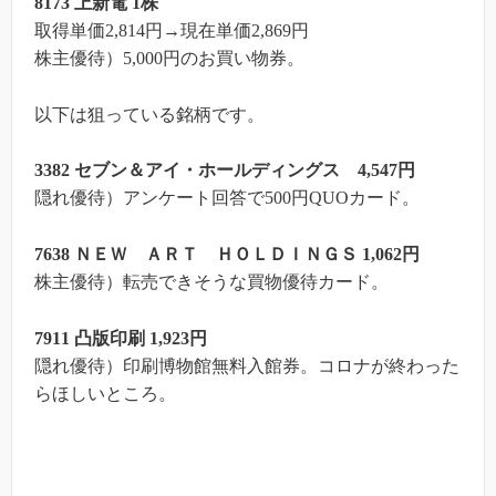
8173 上新電 1株
取得単価2,814円→現在単価2,869円
株主優待）5,000円のお買い物券。
以下は狙っている銘柄です。
3382 セブン＆アイ・ホールディングス 4,547円
隠れ優待）アンケート回答で500円QUOカード。
7638 ＮＥＷ ＡＲＴ ＨＯＬＤＩＮＧＳ 1,062円
株主優待）転売できそうな買物優待カード。
7911 凸版印刷 1,923円
隠れ優待）印刷博物館無料入館券。コロナが終わった
らほしいところ。