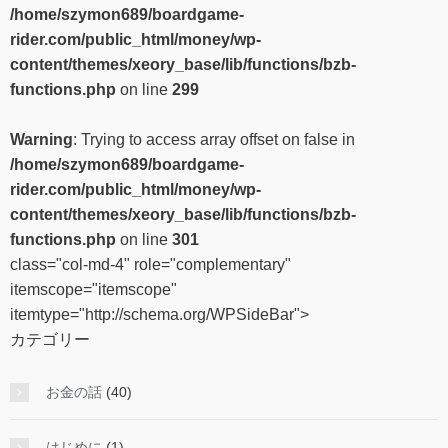
/home/szymon689/boardgame-
rider.com/public_html/money/wp-
content/themes/xeory_base/lib/functions/bzb-
functions.php
on line
299
Warning
: Trying to access array offset on false in
/home/szymon689/boardgame-
rider.com/public_html/money/wp-
content/themes/xeory_base/lib/functions/bzb-
functions.php
on line
301
class="col-md-4" role="complementary"
itemscope="itemscope"
itemtype="http://schema.org/WPSideBar">
カテゴリー
お金の話
(40)
はじめに
(1)