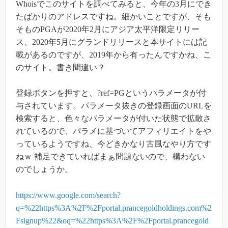
Whoisでこのサイトを調べてみると、今年の3月にでき
たばかりのアドレスですね。細かいことですが、そも
そものPGAが2020年2月にアジア太平洋限定リリー
ス、2020年5月にグランドリリースと本サイトには記
載があるのですが、2019年から有ったんですかね、こ
のサイト。書き間違い？
登録ボタンを押すと、?ref=PGというパラメータが付
与されています。パラメータ抜きの登録画面のURLを
検索すると、色々なパラメータが付いた状態で拡散さ
れているので、パラメに基づいてアフィリエイトをや
っているようですね、今どきかなり古風なやり方です
ねｗ 補足できていればまぁ問題ないので、構わない
のでしょうか。
https://www.google.com/search?
q=%22https%3A%2F%2Fportal.prancegoldholdings.com%2
Fsignup%22&oq=%22https%3A%2F%2Fportal.prancegold